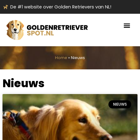
Ga
De #1 website over Golden Retrievers van NL!
naar
de
inhoud
Home
»
Nieuws
Nieuws
NIEUWS