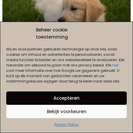
Beheer cookie
toestemming
Wij en onze partners gebruiken technologie op onze site, zoals
cookies om inhoud en advertenties te personaliseren, social
Wat heb je allemaal nodig voor
media functies te bieden en ons websiteverkeer te analyseren. Klik
hieronder om akkoord te gaan met ons privacy beleid. Klik
hier
een Golden Retriever puppy?
voor meer informatie over hoe Google uw gegevens gebruikt. U
kunt op elk moment van gedachten veranderen en uw
Als je voor het eerst een puppy in huis haalt, is
instemmingskeuzes wijzigen door terug te keren naar deze site.
er veel waar je aan moet denken. Wat je
allemaal nodig hebt voor een
Accepteren
LEES SNEL VERDER >>
Bekijk voorkeuren
Privacy Policy