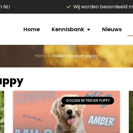
n NL!
Wij worden beoordeeld me
Home
Kennisbank
Nieuws
Home
»
Golden retriever puppy
puppy
GOLDEN RETRIEVER PUPPY