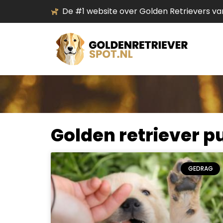
Ga
De #1 website over Golden Retrievers va
naar
de
inhoud
Golden retriever 
GEDRAG