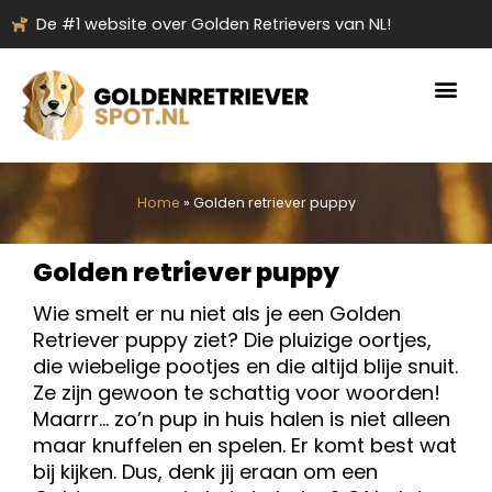
Ga
De #1 website over Golden Retrievers van NL!
naar
de
inhoud
Home
»
Golden retriever puppy
Golden retriever puppy
Wie smelt er nu niet als je een Golden
Retriever puppy ziet? Die pluizige oortjes,
die wiebelige pootjes en die altijd blije snuit.
Ze zijn gewoon te schattig voor woorden!
Maarrr… zo’n pup in huis halen is niet alleen
maar knuffelen en spelen. Er komt best wat
bij kijken. Dus, denk jij eraan om een