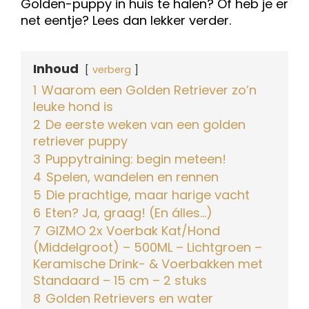
Golden-puppy in huis te halen? Of heb je er
net eentje? Lees dan lekker verder.
Inhoud
verberg
1
Waarom een Golden Retriever zo’n
leuke hond is
2
De eerste weken van een golden
retriever puppy
3
Puppytraining: begin meteen!
4
Spelen, wandelen en rennen
5
Die prachtige, maar harige vacht
6
Eten? Ja, graag! (En álles…)
7
GIZMO 2x Voerbak Kat/Hond
(Middelgroot) – 500ML – Lichtgroen –
Keramische Drink- & Voerbakken met
Standaard – 15 cm – 2 stuks
8
Golden Retrievers en water