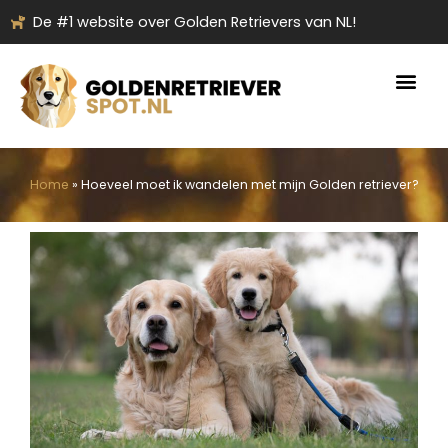
Ga
De #1 website over Golden Retrievers van NL!
naar
de
inhoud
Home
»
Hoeveel moet ik wandelen met mijn Golden retriever?