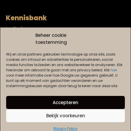
Kennisbank
Gedrag
Gezondheid
Beheer cookie
Golden retriever puppy
toestemming
Tips & Tricks
Wij en onze partners gebruiken technologie op onze site, zoals
Training
cookies om inhoud en advertenties te personaliseren, social
Ander nieuws
media functies te bieden en ons websiteverkeer te analyseren. Klik
hieronder om akkoord te gaan met ons privacy beleid. Klik
hier
voor meer informatie over hoe Google uw gegevens gebruikt. U
kunt op elk moment van gedachten veranderen en uw
Goldenretrieverspot.nl
instemmingskeuzes wijzigen door terug te keren naar deze site.
© 2019 – Heden. Alle content op deze website is
uniek en vervaardigd door ons. Het is niet
Accepteren
toegestaan enige vorm van content te dupliceren.
Bekijk voorkeuren
Privacy Policy